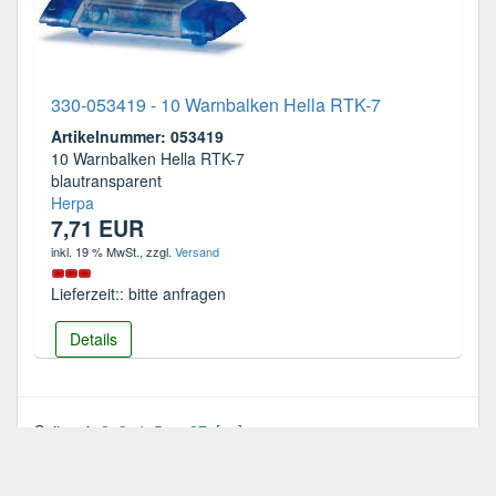
330-053419 - 10 Warnbalken Hella RTK-7
Artikelnummer: 053419
10 Warnbalken Hella RTK-7
blautransparent
Herpa
7,71 EUR
inkl. 19 % MwSt.
, zzgl.
Versand
Lieferzeit:: bitte anfragen
Details
Seite:
1
2
3
4
5
...
27
[>>]
Zeige
1
bis
20
(von insgesamt
532
Artikeln)