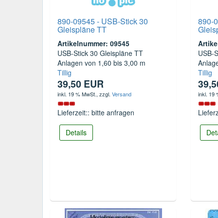
890-09545 - USB-Stick 30
890-0
Gleispläne TT
Gleis
Artikelnummer: 09545
Artik
USB-Stick 30 Gleispläne TT
USB-St
Anlagen von 1,60 bis 3,00 m
Anlage
Tillig
Tillig
39,50 EUR
39,
inkl. 19 % MwSt.
, zzgl.
Versand
inkl. 19
Lieferzeit:: bitte anfragen
Liefer
Details
Det