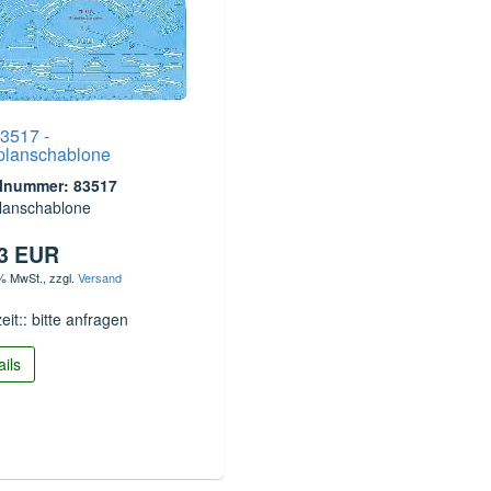
3517 -
planschablone
elnummer: 83517
planschablone
03 EUR
 % MwSt.
, zzgl.
Versand
zeit:: bitte anfragen
ails