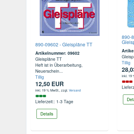
890-8
Gleis
890-09602 - Gleispläne TT
Artik
Artikelnummer: 09602
Gleis
Gleispläne TT
Tillig
Heft ist in Überarbeitung,
28,
Neuerschein...
inkl. 19
Tillig
12,50 EUR
Liefer
inkl. 19 % MwSt.
, zzgl.
Versand
Det
Lieferzeit:: 1-3 Tage
Details