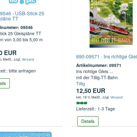
9546 - USB-Stick 25
pläne TT
elnummer: 09546
ick 25 Gleispläne TT
n von 3,00 bis 5,00 m
50 EUR
890-09571 - Ins richtige Gleis
 % MwSt.
, zzgl.
Versand
Artikelnummer: 09571
zeit:: bitte anfragen
Ins richtige Gleis ...
mit der Tillig-TT-Bahn
ails
Tillig
12,50 EUR
inkl. 19 % MwSt.
, zzgl.
Versand
Lieferzeit:: 1-3 Tage
Details