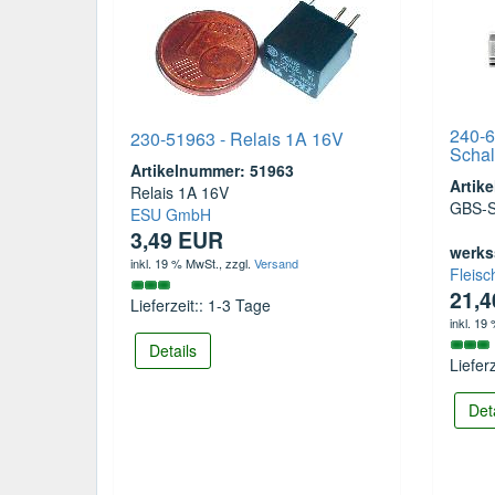
240-6
230-51963 - Relais 1A 16V
Schal
Artikelnummer: 51963
Artik
Relais 1A 16V
GBS-S
ESU GmbH
3,49 EUR
werks
inkl. 19 % MwSt.
, zzgl.
Versand
Fleis
21,
Lieferzeit:: 1-3 Tage
inkl. 19
Details
Liefer
Det