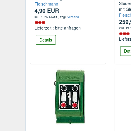
Steue
Fleischmann
mit Gl
4,90 EUR
Fleis
inkl. 19 % MwSt.
, zzgl.
Versand
259
Lieferzeit:: bitte anfragen
inkl. 19
Liefer
Details
Det