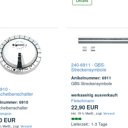
Details
240-6911 - GBS-
Streckensymbole
Artikelnummer: 6911
GBS-Streckensymbole
910 -
cheibenschalter
werksseitig ausverkauft
Fleischmann
elnummer: 6910
22,90 EUR
cheibenschalter
chmann
inkl. 19 % MwSt.
, zzgl.
Versand
90 EUR
Lieferzeit:: 1-3 Tage
 % MwSt.
, zzgl.
Versand