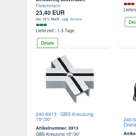
Fleischmann
Liefer
23,40 EUR
inkl. 19 % MwSt.
, zzgl.
Versand
Det
Lieferzeit:: 1-3 Tage
Details
240-6913 - GBS-Kreuzung
15°/30°
240-6
Dreh
Artikelnummer: 6913
Artik
GBS-Kreuzung 15°/30°