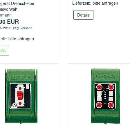
Lieferzeit:: bitte anfragen
rgerät Drehscheibe
eisvorwahl
chmann
Details
,90 EUR
 % MwSt.
, zzgl.
Versand
zeit:: bitte anfragen
ails