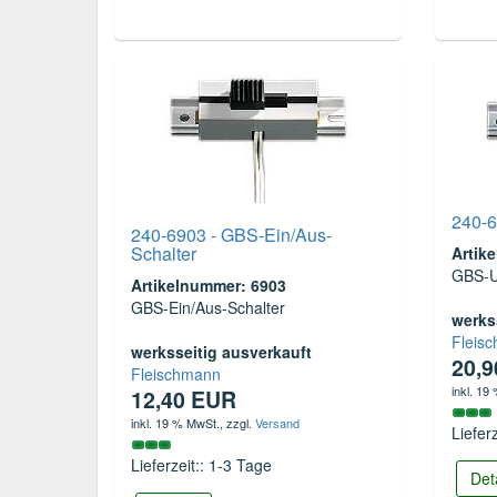
240-6
240-6903 - GBS-Ein/Aus-
Schalter
Artik
GBS-U
Artikelnummer: 6903
GBS-Ein/Aus-Schalter
werks
Fleis
werksseitig ausverkauft
20,
Fleischmann
inkl. 19
12,40 EUR
inkl. 19 % MwSt.
, zzgl.
Versand
Liefer
Lieferzeit:: 1-3 Tage
Det