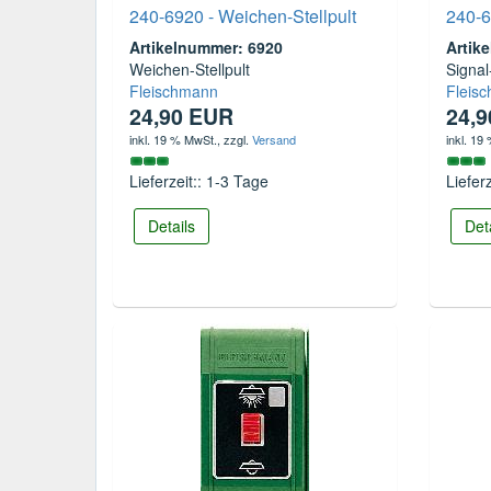
240-6920 - Weichen-Stellpult
240-6
Artikelnummer: 6920
Artik
Weichen-Stellpult
Signal
Fleischmann
Fleis
24,90 EUR
24,
inkl. 19 % MwSt.
, zzgl.
Versand
inkl. 19
Lieferzeit:: 1-3 Tage
Liefer
Details
Det