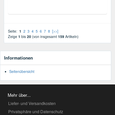
Seite:
1
2
3
4
5
6
7
8
[>>]
Zeige
1
bis
20
(von insgesamt
159
Artikeln)
Informationen
Seitenübersicht
Mehr über...
Liefer- und Versandkosten
Privatsphäre und Datenschutz