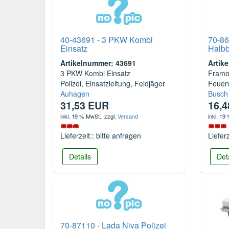
40-43691 - 3 PKW Kombi
70-86
Einsatz
Halb
Artikelnummer: 43691
Artik
3 PKW Kombi Einsatz
Framo
Polizei, Einsatzleitung, Feldjäger
Feuer
Auhagen
Busch
31,53 EUR
16,
inkl. 19 % MwSt.
, zzgl.
Versand
inkl. 19
Lieferzeit:: bitte anfragen
Liefer
Details
Det
70-87110 - Lada Niva Polizei