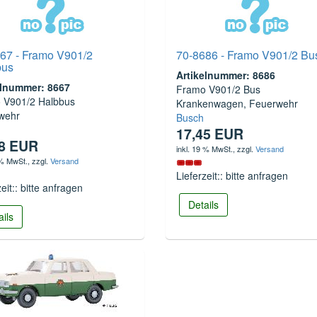
67 - Framo V901/2
70-8686 - Framo V901/2 Bu
bus
Artikelnummer: 8686
elnummer: 8667
Framo V901/2 Bus
 V901/2 Halbbus
Krankenwagen, Feuerwehr
wehr
Busch
17,45 EUR
48 EUR
inkl. 19 % MwSt.
, zzgl.
Versand
 % MwSt.
, zzgl.
Versand
Lieferzeit:: bitte anfragen
zeit:: bitte anfragen
Details
ails