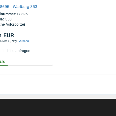
8695 - Wartburg 353
elnummer: 08695
urg 353
he Volkspolizei
01 EUR
 % MwSt.
, zzgl.
Versand
zeit:: bitte anfragen
ails