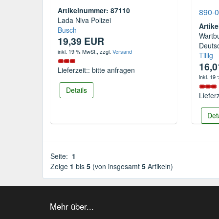
Artikelnummer: 87110
890-0
Lada Niva Polizei
Artik
Busch
Wartb
19,39 EUR
Deutsc
inkl. 19 % MwSt.
, zzgl.
Versand
Tillig
16,
Lieferzeit:: bitte anfragen
inkl. 19
Details
Liefer
Det
Seite:
1
Zeige
1
bis
5
(von insgesamt
5
Artikeln)
Mehr über...