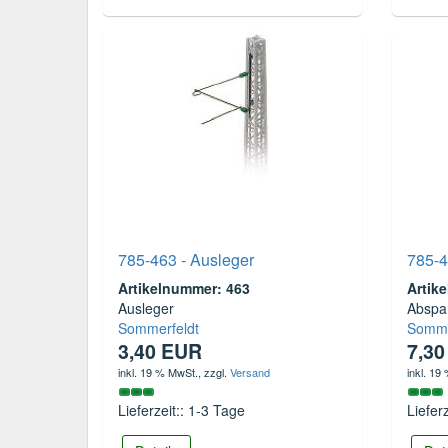
785-463 - Ausleger
785-
Artikelnummer: 463
Artik
Ausleger
Absp
Sommerfeldt
Somme
3,40 EUR
7,3
inkl. 19 % MwSt.
, zzgl.
Versand
inkl. 19
Lieferzeit:: 1-3 Tage
Liefer