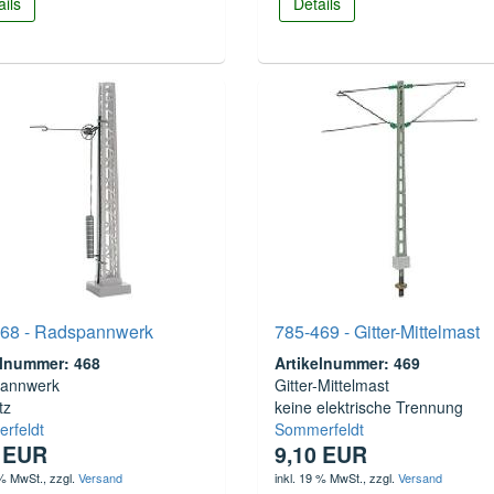
ails
Details
468 - Radspannwerk
785-469 - Gitter-Mittelmast
elnummer: 468
Artikelnummer: 469
annwerk
Gitter-Mittelmast
tz
keine elektrische Trennung
rfeldt
Sommerfeldt
0 EUR
9,10 EUR
 % MwSt.
, zzgl.
Versand
inkl. 19 % MwSt.
, zzgl.
Versand