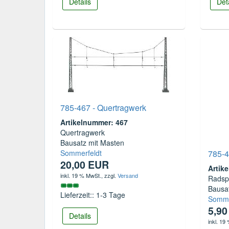
Details
Det
785-467 - Quertragwerk
Artikelnummer: 467
Quertragwerk
Bausatz mit Masten
Sommerfeldt
785-
20,00 EUR
Artik
inkl. 19 % MwSt.
, zzgl.
Versand
Radsp
Bausa
Lieferzeit:: 1-3 Tage
Somme
5,9
Details
inkl. 19