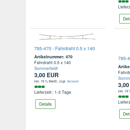
Liefer
Det
785-470 - Fahrdraht 0.5 x 140
Artikelnummer: 470
785-4
Fahrdraht 0.5 x 140
Artik
Sommerfeldt
Fahrdr
3,00 EUR
Somme
inkl. 19 % MwSt.
, zzgl.
Versand
3,0
inkl. 19
Lieferzeit:: 1-3 Tage
Liefer
Details
Det