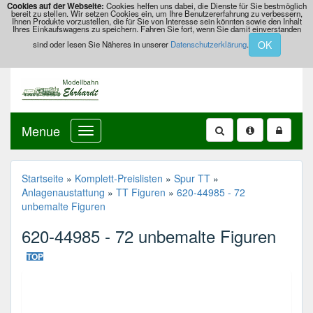
Cookies auf der Webseite:
Cookies helfen uns dabei, die Dienste für Sie bestmöglich
bereit zu stellen. Wir setzen Cookies ein, um Ihre Benutzererfahrung zu verbessern,
Ihnen Produkte vorzustellen, die für Sie von Interesse sein könnten sowie den Inhalt
Ihres Einkaufswagens zu speichern. Fahren Sie fort, wenn Sie damit einverstanden
OK
sind oder lesen Sie Näheres in unserer
Datenschutzerklärung
.
Menue
620-
44985
-
72
Startseite
»
Komplett-Preislisten
»
Spur TT
»
unbemalte
Anlagenaustattung
»
TT Figuren
»
620-44985 - 72
Figuren
unbemalte Figuren
620-44985 - 72 unbemalte Figuren
TOP