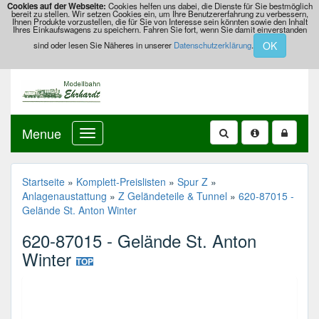
Cookies auf der Webseite:
Cookies helfen uns dabei, die Dienste für Sie bestmöglich
bereit zu stellen. Wir setzen Cookies ein, um Ihre Benutzererfahrung zu verbessern,
Ihnen Produkte vorzustellen, die für Sie von Interesse sein könnten sowie den Inhalt
Ihres Einkaufswagens zu speichern. Fahren Sie fort, wenn Sie damit einverstanden
OK
sind oder lesen Sie Näheres in unserer
Datenschutzerklärung
.
Menue
620-
87015
-
Gelände
Startseite
»
Komplett-Preislisten
»
Spur Z
»
St.
Anlagenaustattung
»
Z Geländeteile & Tunnel
»
620-87015 -
Anton
Gelände St. Anton Winter
Winter
620-87015 - Gelände St. Anton
Winter
TOP